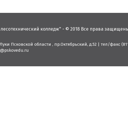
 лесотехнический колледж" - © 2018 Все права защищен
 Луки Псковской области , пр.Октябрьский, д.52
|
тел/факс (811
11@pskovedu.ru