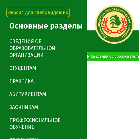
Версия для слабовидящих
Основные разделы
СВЕДЕНИЯ ОБ
ОБРАЗОВАТЕЛЬНОЙ
ОРГАНИЗАЦИИ.
"Великолукский лесотехнический колледж"
Сведения об образователь
СТУДЕНТАМ
РП Экология- СП
ПРАКТИКА
0
АБИТУРИЕНТАМ
0
ЗАОЧНИКАМ
ПРОФЕССИОНАЛЬНОЕ
ОБУЧЕНИЕ
Заказать