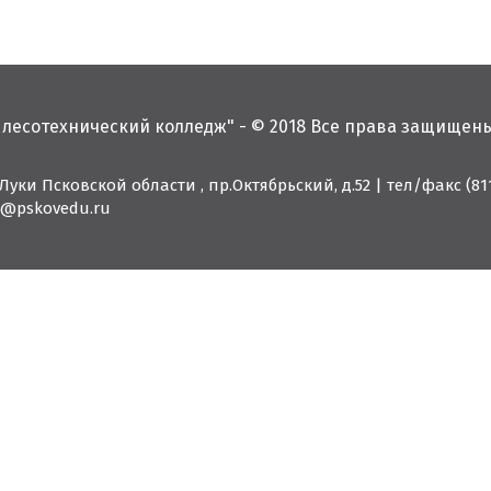
 лесотехнический колледж" - © 2018 Все права защищен
 Луки Псковской области , пр.Октябрьский, д.52
|
тел/факс (811
11@pskovedu.ru