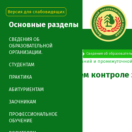
Версия для слабовидящих
Основные разделы
СВЕДЕНИЯ ОБ
ОБРАЗОВАТЕЛЬНОЙ
ОРГАНИЗАЦИИ.
"Великолукский лесотехнический колледж"
Сведения об образователь
СТУДЕНТАМ
Положение о текущем контроле 
ПРАКТИКА
АБИТУРИЕНТАМ
0
0
ЗАОЧНИКАМ
ПРОФЕССИОНАЛЬНОЕ
ОБУЧЕНИЕ
Заказать