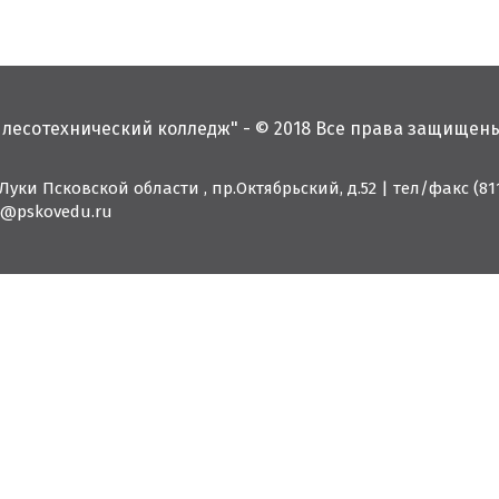
 лесотехнический колледж" - © 2018 Все права защищен
 Луки Псковской области , пр.Октябрьский, д.52
|
тел/факс (811
11@pskovedu.ru