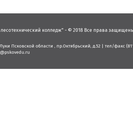
 лесотехнический колледж" - © 2018 Все права защищен
 Луки Псковской области , пр.Октябрьский, д.52
|
тел/факс (811
11@pskovedu.ru