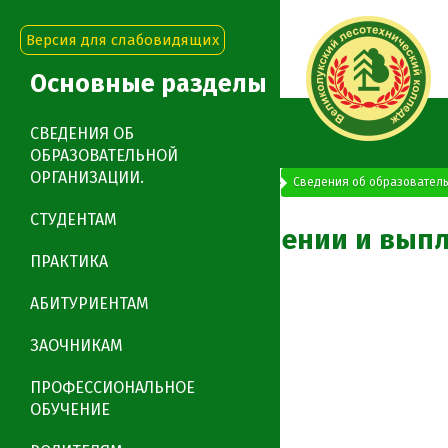
Версия для слабовидящих
Основные разделы
СВЕДЕНИЯ ОБ
ОБРАЗОВАТЕЛЬНОЙ
ОРГАНИЗАЦИИ.
"Великолукский лесотехнический колледж"
Сведения об образователь
СТУДЕНТАМ
Положение о назначении и выпл
ПРАКТИКА
0
АБИТУРИЕНТАМ
0
ЗАОЧНИКАМ
ПРОФЕССИОНАЛЬНОЕ
ОБУЧЕНИЕ
Заказать